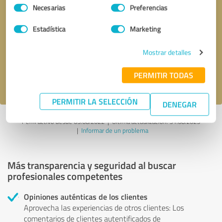
Selección
Necesarias
Preferencias
de
consentimiento
Solicitar una llamada
* campos obligatorios
Estadística
Marketing
Mostrar detalles
Enviar reseña
PERMITIR TODAS
Acepto la
política de privacidad
.
PERMITIR LA SELECCIÓN
DENEGAR
Perfil activo desde 05.08.2022 |
Última actualización: 31.08.2025
|
Informar de un problema
Más transparencia y seguridad al buscar
profesionales competentes
Opiniones auténticas de los clientes
Aprovecha las experiencias de otros clientes: Los
comentarios de clientes autentificados de