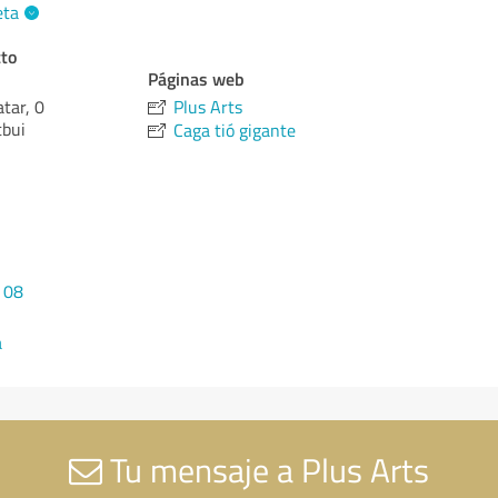
eta
cto
Páginas web
atar, 0
Plus Arts
tbui
Caga tió gigante
 08
a
Tu mensaje a Plus Arts