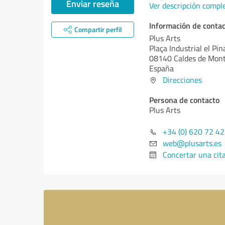
Enviar reseña
Ver descripción compl
Información de conta
Compartir perfil
Plus Arts
Plaça Industrial el Pin
08140 Caldes de Mon
España
Direcciones
Persona de contacto
Plus Arts
+34 (0) 620 72 42
web@plusarts.es
Concertar una cit