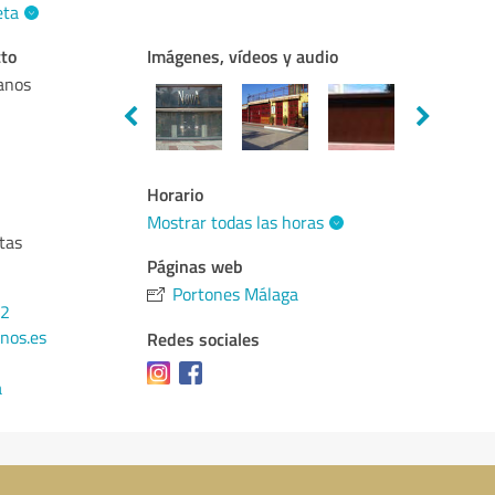
eta
cto
Imágenes, vídeos y audio
anos
Horario
Mostrar todas las horas
tas
Páginas web
Portones Málaga
22
nos.es
Redes sociales
a