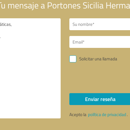
u mensaje a Portones Sicilia Herm
Solicitar una llamada
Enviar reseña
Acepto la
política de privacidad
.