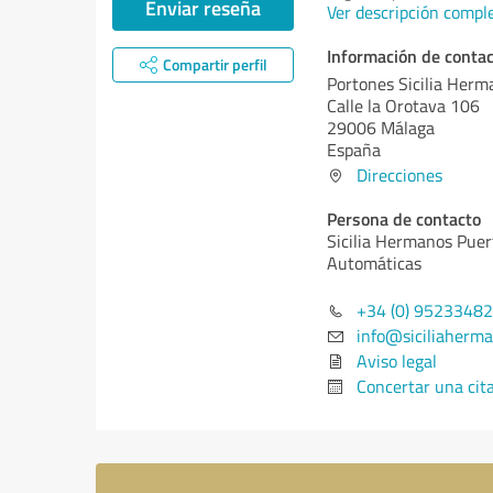
Enviar reseña
Ver descripción compl
Información de conta
Compartir perfil
Portones Sicilia Herm
Calle la Orotava 106
29006 Málaga
España
Direcciones
Persona de contacto
Sicilia Hermanos Puer
Automáticas
+34 (0) 9523348
info@siciliaherma
Aviso legal
Concertar una cit