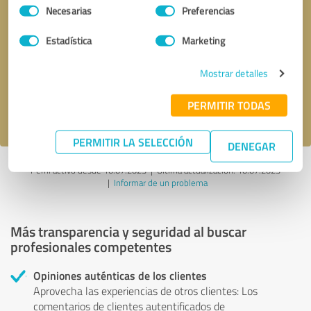
Selección
Necesarias
Preferencias
de
consentimiento
Solicitar una llamada
* campos obligatorios
Estadística
Marketing
Mostrar detalles
Enviar reseña
PERMITIR TODAS
Acepto la
política de privacidad
.
PERMITIR LA SELECCIÓN
DENEGAR
Perfil activo desde 10.07.2023 |
Última actualización: 10.07.2023
|
Informar de un problema
Más transparencia y seguridad al buscar
profesionales competentes
Opiniones auténticas de los clientes
Aprovecha las experiencias de otros clientes: Los
comentarios de clientes autentificados de