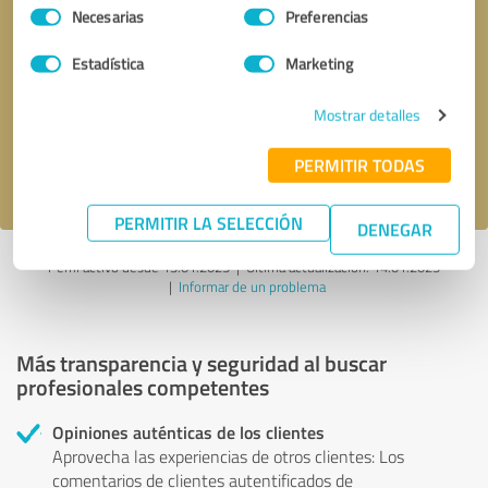
Selección
Necesarias
Preferencias
de
consentimiento
Solicitar una llamada
* campos obligatorios
Estadística
Marketing
Mostrar detalles
Enviar reseña
PERMITIR TODAS
Acepto la
política de privacidad
.
PERMITIR LA SELECCIÓN
DENEGAR
Perfil activo desde 13.01.2025 |
Última actualización: 14.01.2025
|
Informar de un problema
Más transparencia y seguridad al buscar
profesionales competentes
Opiniones auténticas de los clientes
Aprovecha las experiencias de otros clientes: Los
comentarios de clientes autentificados de