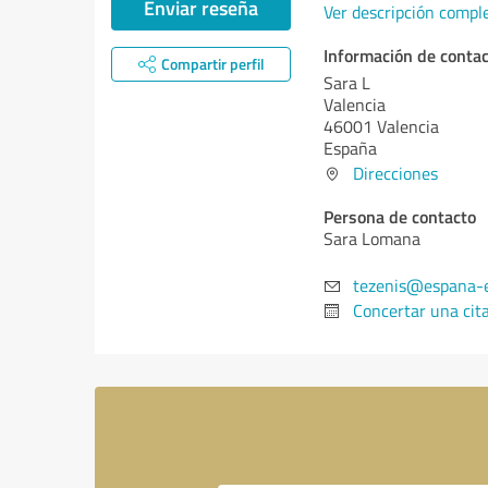
Enviar reseña
Ver descripción compl
Información de conta
Compartir perfil
Sara L
Valencia
46001 Valencia
España
Direcciones
Persona de contacto
Sara Lomana
tezenis@espana-e
Concertar una cit