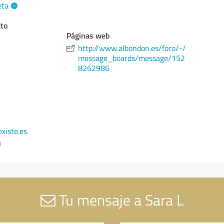
eta
cto
Páginas web
http://www.albondon.es/foro/-/
message_boards/message/152
8262986
xiste.es
a
Tu mensaje a Sara L