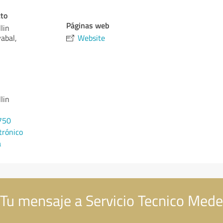
cto
Páginas web
lin
abal,
Website
lin
750
trónico
a
Tu mensaje a Servicio Tecnico Medel