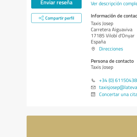
Enviar reseña
Ver descripción compl
Información de conta
Compartir perfil
Taxis Josep
Carretera Aiguaviva
17185 Vilobí d'Onyar
España
Direcciones
Persona de contacto
Taxis Josep
+34 (0) 6115043
taxisjosep@latev
Concertar una cit