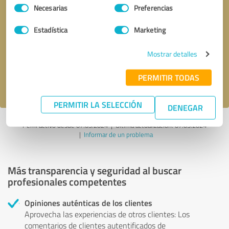
Selección
Necesarias
Preferencias
de
consentimiento
Solicitar una llamada
* campos obligatorios
Estadística
Marketing
Mostrar detalles
Enviar reseña
PERMITIR TODAS
Acepto la
política de privacidad
.
PERMITIR LA SELECCIÓN
DENEGAR
Perfil activo desde 07.03.2024 |
Última actualización: 07.03.2024
|
Informar de un problema
Más transparencia y seguridad al buscar
profesionales competentes
Opiniones auténticas de los clientes
Aprovecha las experiencias de otros clientes: Los
comentarios de clientes autentificados de