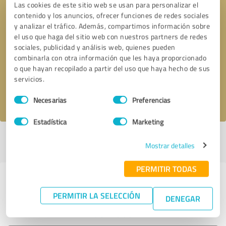
Las cookies de este sitio web se usan para personalizar el
contenido y los anuncios, ofrecer funciones de redes sociales
y analizar el tráfico. Además, compartimos información sobre
el uso que haga del sitio web con nuestros partners de redes
Solicitar una llamada
* campos obligatorios
sociales, publicidad y análisis web, quienes pueden
combinarla con otra información que les haya proporcionado
o que hayan recopilado a partir del uso que haya hecho de sus
Enviar reseña
servicios.
Selección
Acepto la
política de privacidad
.
Necesarias
Preferencias
de
consentimiento
Estadística
Marketing
Perfil activo desde 14.02.2023 |
Última actualización: 22.02.2023
Mostrar detalles
|
Informar de un problema
PERMITIR TODAS
Experiencias con otros
PERMITIR LA SELECCIÓN
proveedores de servicios del sector
DENEGAR
Servicios