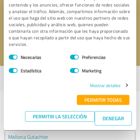
contenido y los anuncios, ofrecer funciones de redes sociales
y analizar el tráfico. Además, compartimos información sobre
Solicitar una llamada
* campos obligatorios
el uso que haga del sitio web con nuestros partners de redes
sociales, publicidad y análisis web, quienes pueden
combinarla con otra información que les haya proporcionado
Enviar reseña
o que hayan recopilado a partir del uso que haya hecho de sus
servicios.
Acepto la
política de privacidad
.
Selección
Necesarias
Preferencias
de
consentimiento
Estadística
Marketing
Perfil activo desde 12.01.2021 |
Última actualización: 12.01.2021
|
Informar de un problema
Mostrar detalles
PERMITIR TODAS
Experiencias con otros
proveedores de servicios del sector
PERMITIR LA SELECCIÓN
DENEGAR
Servicios
Mallorca Gutachter