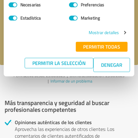
Selección
Necesarias
Preferencias
de
consentimiento
Solicitar una llamada
* campos obligatorios
Estadística
Marketing
Mostrar detalles
Enviar reseña
PERMITIR TODAS
Acepto la
política de privacidad
.
PERMITIR LA SELECCIÓN
DENEGAR
Perfil activo desde 23.06.2023 |
Última actualización: 23.06.2023
|
Informar de un problema
Más transparencia y seguridad al buscar
profesionales competentes
Opiniones auténticas de los clientes
Aprovecha las experiencias de otros clientes: Los
comentarios de clientes autentificados de