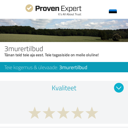
3murertilbud
Tänan teid teie aja eest. Teie tagasiside on meile oluline!
Teie kogemus & ülevaade:
3murertilbud
Kvaliteet