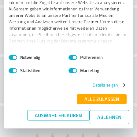
können und die Zugriffe auf unsere Website zu analysieren.
Außerdem geben wir Informationen zu Ihrer Verwendung
Konsultatsioon
unserer Website an unsere Partner für soziale Medien,
Werbung und Analysen weiter. Unsere Partner führen diese
Informationen möglicherweise mit weiteren Daten
zusammen, die Sie ihnen bereitgestellt haben oder die sie im
Rahmen Ihrer Nutzung der Dienste gesammelt haben.
Einwilligungsauswahl
Impressum
|
Datenschutzbestimmungen
Notwendig
Präferenzen
Klienditeenindus
Statistiken
Marketing
Details zeigen
ALLE ZULASSEN
Mida arvate hinna ja jõudluse suhtest?
AUSWAHL ERLAUBEN
ABLEHNEN