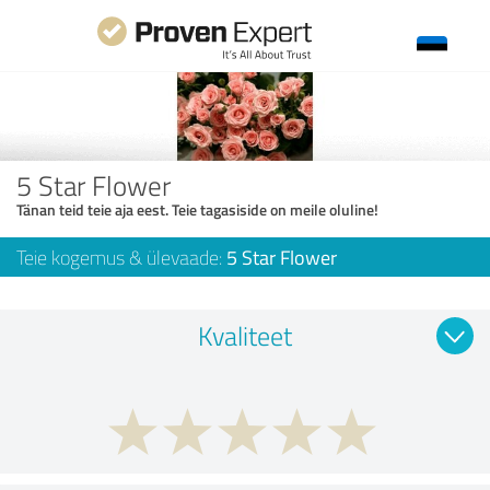
5 Star Flower
Tänan teid teie aja eest. Teie tagasiside on meile oluline!
Teie kogemus & ülevaade:
5 Star Flower
Kvaliteet