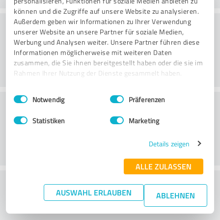
personalisieren, Funktionen für soziale Medien anbieten zu
können und die Zugriffe auf unsere Website zu analysieren.
Konsultatsioon
Außerdem geben wir Informationen zu Ihrer Verwendung
unserer Website an unsere Partner für soziale Medien,
Werbung und Analysen weiter. Unsere Partner führen diese
Informationen möglicherweise mit weiteren Daten
zusammen, die Sie ihnen bereitgestellt haben oder die sie im
Rahmen Ihrer Nutzung der Dienste gesammelt haben.
Einwilligungsauswahl
Impressum
|
Datenschutzbestimmungen
Notwendig
Präferenzen
Klienditeenindus
Statistiken
Marketing
Details zeigen
ALLE ZULASSEN
What do you think of the price to
AUSWAHL ERLAUBEN
ABLEHNEN
performance ratio?