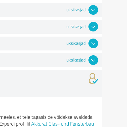
üksikasjad
üksikasjad
üksikasjad
üksikasjad
meeles, et teie tagasiside võidakse avaldada
xperdi profiilil
Akkurat Glas- und Fensterbau