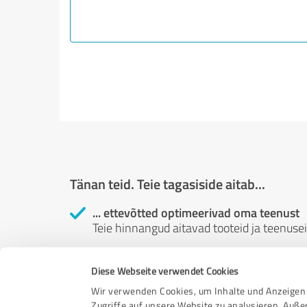
Tänan teid. Teie tagasiside aitab...
... ettevõtted optimeerivad oma teenust
Teie hinnangud aitavad tooteid ja teenus
... kliendid teevad paremaid toote- ja te
Klientide hinnangud aitavad teil ja teiste
Diese Webseite verwendet Cookies
teha kindlamaid ostuotsuseid.
Wir verwenden Cookies, um Inhalte und Anzeigen 
Zugriffe auf unsere Website zu analysieren. Auß