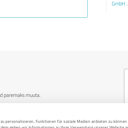
GmbH
.
eid paremaks muuta.
enusevalikuid
l orienteeruda toodete ja teenuste maailmas ning
zu personalisieren, Funktionen für soziale Medien anbieten zu können 
erdem geben wir Informationen zu Ihrer Verwendung unserer Website a