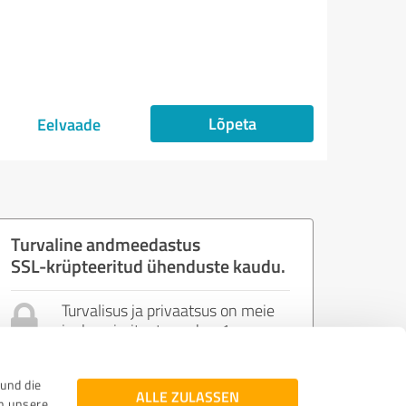
Lõpeta
Eelvaade
Turvaline andmeedastus
SSL-krüpteeritud ühenduste kaudu.
Turvalisus ja privaatsus on meie
jaoks prioriteet number 1.
Kasutame uusimaid
veebistandardeid ja kontrolle, et
und die
tagada teie privaatsus ja
ALLE ZULASSEN
n unsere