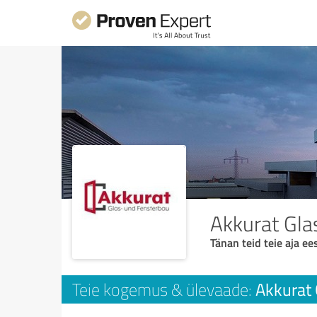
Akkurat Gl
Tänan teid teie aja ees
Akkurat
Teie kogemus & ülevaade: