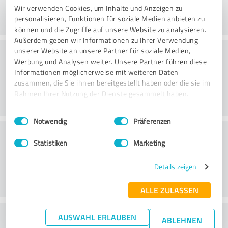
Wir verwenden Cookies, um Inhalte und Anzeigen zu
personalisieren, Funktionen für soziale Medien anbieten zu
können und die Zugriffe auf unsere Website zu analysieren.
Außerdem geben wir Informationen zu Ihrer Verwendung
Konsultatsioon
unserer Website an unsere Partner für soziale Medien,
Werbung und Analysen weiter. Unsere Partner führen diese
Informationen möglicherweise mit weiteren Daten
zusammen, die Sie ihnen bereitgestellt haben oder die sie im
Rahmen Ihrer Nutzung der Dienste gesammelt haben.
Einwilligungsauswahl
Impressum
|
Datenschutzbestimmungen
Notwendig
Präferenzen
Klienditeenindus
Statistiken
Marketing
Details zeigen
ALLE ZULASSEN
What do you think of the price to
AUSWAHL ERLAUBEN
ABLEHNEN