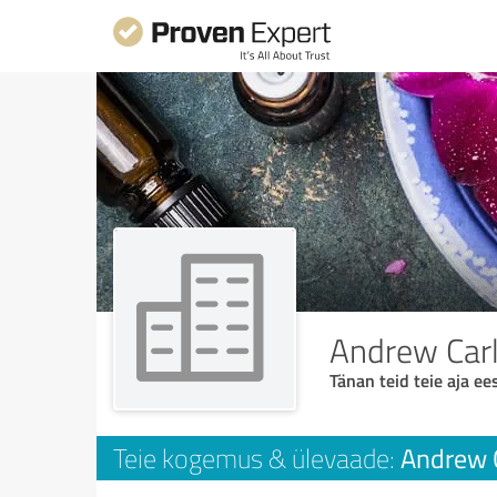
Andrew Car
Tänan teid teie aja ees
Andrew 
Teie kogemus & ülevaade: