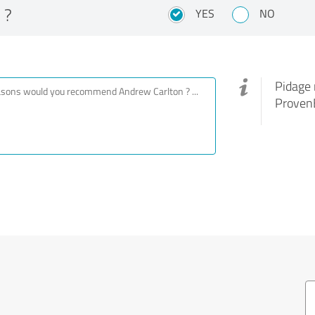
 ?
YES
NO
Pidage 
ProvenE