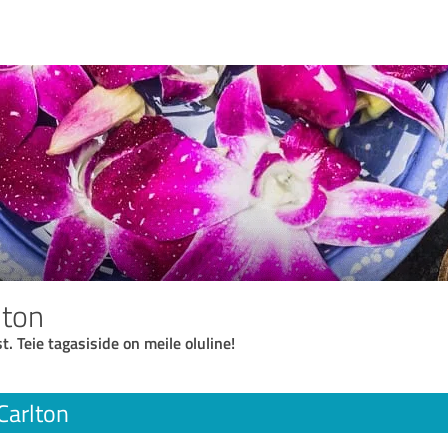
lton
t. Teie tagasiside on meile oluline!
Carlton