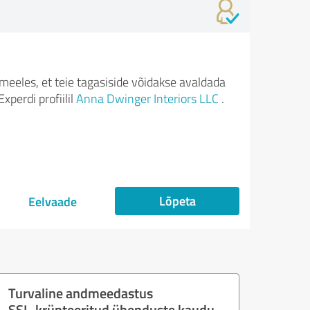
meeles, et teie tagasiside võidakse avaldada
xperdi profiilil
Anna Dwinger Interiors LLC
.
Lõpeta
Eelvaade
Turvaline andmeedastus
SSL-krüpteeritud ühenduste kaudu.