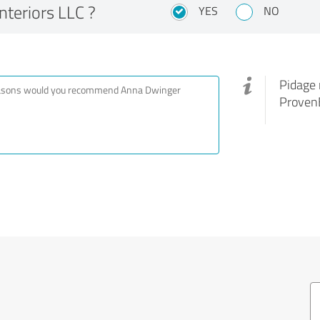
nteriors LLC ?
YES
NO
Pidage 
ProvenE