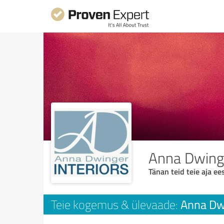
Anna Dwinge
Tänan teid teie aja ees
Anna Dwi
Teie kogemus & ülevaade: