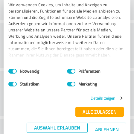
Wir verwenden Cookies, um Inhalte und Anzeigen zu
personalisieren, Funktionen für soziale Medien anbieten zu
können und die Zugriffe auf unsere Website zu analysieren.
Außerdem geben wir Informationen zu Ihrer Verwendung
Praktika
unserer Website an unsere Partner für soziale Medien,
Werbung und Analysen weiter. Unsere Partner führen diese
Informationen möglicherweise mit weiteren Daten
zusammen, die Sie ihnen bereitgestellt haben oder die sie im
Rahmen Ihrer Nutzung der Dienste gesammelt haben.
Einwilligungsauswahl
Impressum
|
Datenschutzbestimmungen
Notwendig
Präferenzen
Teenus
Statistiken
Marketing
Details zeigen
ALLE ZULASSEN
What do you think of the cost to benefit
AUSWAHL ERLAUBEN
ABLEHNEN