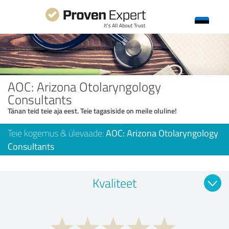
AOC: Arizona Otolaryngology
Consultants
Tänan teid teie aja eest. Teie tagasiside on meile oluline!
Teie kogemus & ülevaade:
AOC: Arizona Otolaryngology
Consultants
Kvaliteet