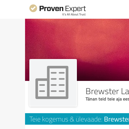
Brewster L
Tänan teid teie aja ees
Brewste
Teie kogemus & ülevaade: