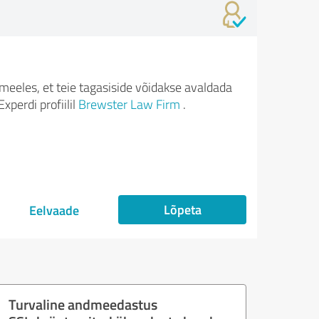
meeles, et teie tagasiside võidakse avaldada
xperdi profiilil
Brewster Law Firm
.
Lõpeta
Eelvaade
Turvaline andmeedastus