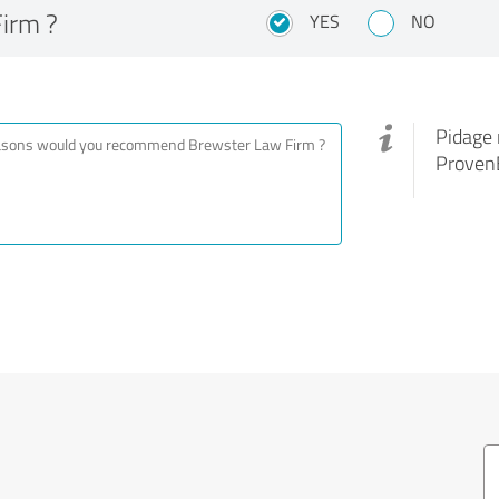
Firm ?
YES
NO
Pidage 
ProvenE