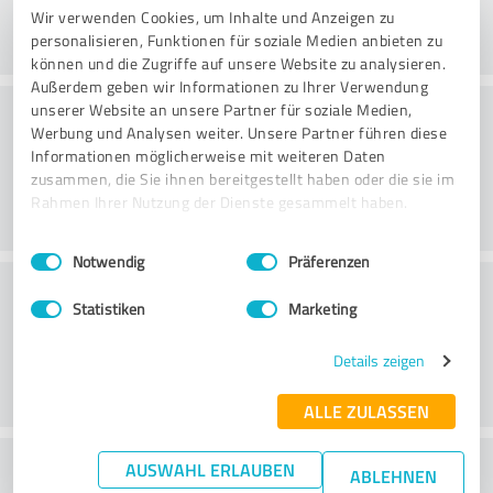
Wir verwenden Cookies, um Inhalte und Anzeigen zu
personalisieren, Funktionen für soziale Medien anbieten zu
können und die Zugriffe auf unsere Website zu analysieren.
Außerdem geben wir Informationen zu Ihrer Verwendung
Konsultatsioon
unserer Website an unsere Partner für soziale Medien,
Werbung und Analysen weiter. Unsere Partner führen diese
Informationen möglicherweise mit weiteren Daten
zusammen, die Sie ihnen bereitgestellt haben oder die sie im
Rahmen Ihrer Nutzung der Dienste gesammelt haben.
Einwilligungsauswahl
Impressum
|
Datenschutzbestimmungen
Notwendig
Präferenzen
Klienditeenindus
Statistiken
Marketing
Details zeigen
ALLE ZULASSEN
What do you think of the price to
AUSWAHL ERLAUBEN
ABLEHNEN