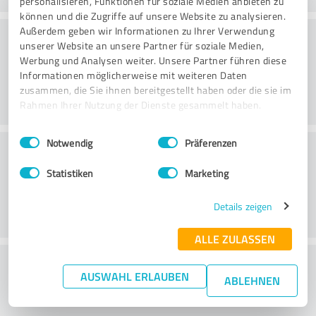
personalisieren, Funktionen für soziale Medien anbieten zu
können und die Zugriffe auf unsere Website zu analysieren.
Konsultatsioon
Außerdem geben wir Informationen zu Ihrer Verwendung
unserer Website an unsere Partner für soziale Medien,
Werbung und Analysen weiter. Unsere Partner führen diese
Informationen möglicherweise mit weiteren Daten
zusammen, die Sie ihnen bereitgestellt haben oder die sie im
Rahmen Ihrer Nutzung der Dienste gesammelt haben.
Einwilligungsauswahl
Impressum
|
Datenschutzbestimmungen
Notwendig
Präferenzen
Klienditeenindus
Statistiken
Marketing
Details zeigen
ALLE ZULASSEN
What do you think of the price to
AUSWAHL ERLAUBEN
ABLEHNEN
performance ratio?