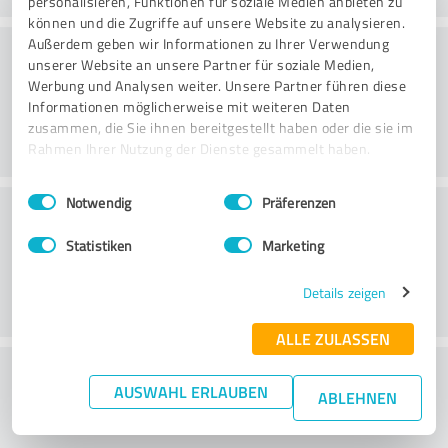
personalisieren, Funktionen für soziale Medien anbieten zu
können und die Zugriffe auf unsere Website zu analysieren.
Konsultatsioon
Außerdem geben wir Informationen zu Ihrer Verwendung
unserer Website an unsere Partner für soziale Medien,
Werbung und Analysen weiter. Unsere Partner führen diese
Informationen möglicherweise mit weiteren Daten
zusammen, die Sie ihnen bereitgestellt haben oder die sie im
Rahmen Ihrer Nutzung der Dienste gesammelt haben.
Einwilligungsauswahl
Impressum
|
Datenschutzbestimmungen
Notwendig
Präferenzen
Klienditeenindus
Statistiken
Marketing
Details zeigen
ALLE ZULASSEN
What do you think of the price to
AUSWAHL ERLAUBEN
ABLEHNEN
performance ratio?