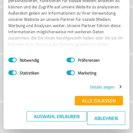
personalisieren, Funktionen für soziale Medien anbieten zu
können und die Zugriffe auf unsere Website zu analysieren.
Konsultatsioon
Außerdem geben wir Informationen zu Ihrer Verwendung
unserer Website an unsere Partner für soziale Medien,
Werbung und Analysen weiter. Unsere Partner führen diese
Informationen möglicherweise mit weiteren Daten
zusammen, die Sie ihnen bereitgestellt haben oder die sie im
Rahmen Ihrer Nutzung der Dienste gesammelt haben.
Einwilligungsauswahl
Impressum
|
Datenschutzbestimmungen
Notwendig
Präferenzen
Klienditeenindus
Statistiken
Marketing
Details zeigen
ALLE ZULASSEN
What do you think of the price to
AUSWAHL ERLAUBEN
ABLEHNEN
performance ratio?