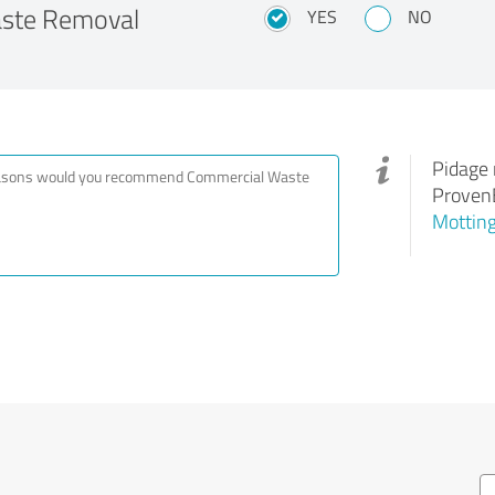
aste Removal
YES
NO
Pidage 
ProvenE
Mottin