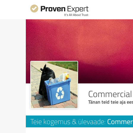
Commercial
Tänan teid teie aja ees
Commerc
Teie kogemus & ülevaade: