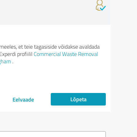
meeles, et teie tagasiside võidakse avaldada
xperdi profiilil
Commercial Waste Removal
gham
.
Lõpeta
Eelvaade