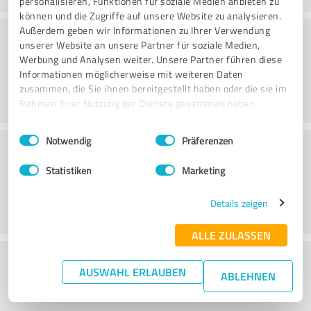
personalisieren, Funktionen für soziale Medien anbieten zu
können und die Zugriffe auf unsere Website zu analysieren.
Konsultatsioon
Außerdem geben wir Informationen zu Ihrer Verwendung
unserer Website an unsere Partner für soziale Medien,
Werbung und Analysen weiter. Unsere Partner führen diese
Informationen möglicherweise mit weiteren Daten
zusammen, die Sie ihnen bereitgestellt haben oder die sie im
Rahmen Ihrer Nutzung der Dienste gesammelt haben.
Einwilligungsauswahl
Impressum
|
Datenschutzbestimmungen
Notwendig
Präferenzen
Klienditeenindus
Statistiken
Marketing
Details zeigen
ALLE ZULASSEN
What do you think of the price to
AUSWAHL ERLAUBEN
ABLEHNEN
performance ratio?