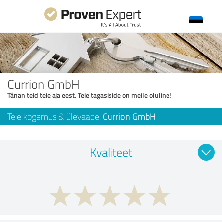
Currion GmbH
Tänan teid teie aja eest. Teie tagasiside on meile oluline!
Teie kogemus & ülevaade:
Currion GmbH
Kvaliteet