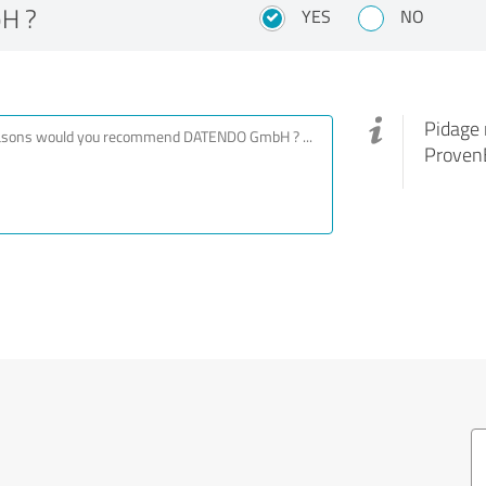
bH ?
YES
NO
Pidage 
ProvenE