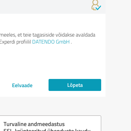
meeles, et teie tagasiside võidakse avaldada
xperdi profiilil
DATENDO GmbH
.
Lõpeta
Eelvaade
Turvaline andmeedastus
SSL-krüpteeritud ühenduste kaudu.