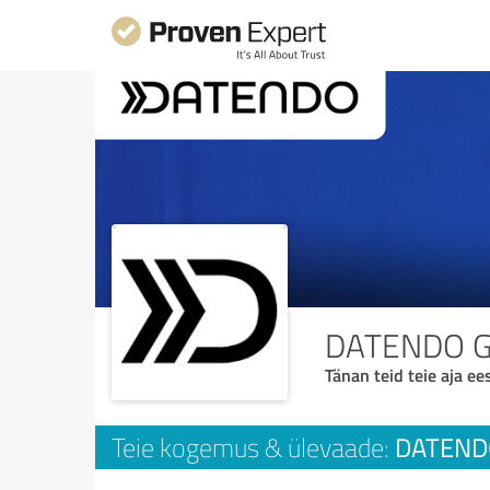
DATENDO 
Tänan teid teie aja ees
DATEND
Teie kogemus & ülevaade: