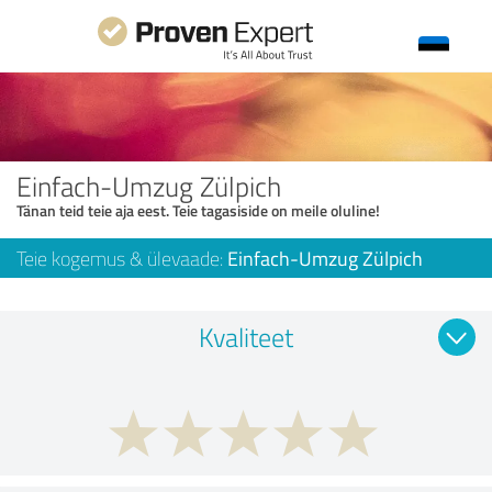
Einfach-Umzug Zülpich
Tänan teid teie aja eest. Teie tagasiside on meile oluline!
Teie kogemus & ülevaade:
Einfach-Umzug Zülpich
Kvaliteet