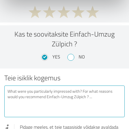
Kas te soovitaksite Einfach-Umzug
Zülpich ?
YES
NO
Teie isiklik kogemus
Pidage meeles, et teie tagasiside võidakse avaldada