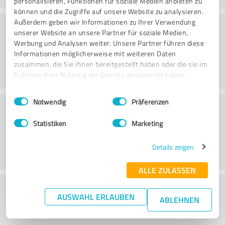
personalisieren, Funktionen für soziale Medien anbieten zu
können und die Zugriffe auf unsere Website zu analysieren.
Konsultatsioon
Außerdem geben wir Informationen zu Ihrer Verwendung
unserer Website an unsere Partner für soziale Medien,
Werbung und Analysen weiter. Unsere Partner führen diese
Informationen möglicherweise mit weiteren Daten
zusammen, die Sie ihnen bereitgestellt haben oder die sie im
Rahmen Ihrer Nutzung der Dienste gesammelt haben.
Einwilligungsauswahl
Impressum
|
Datenschutzbestimmungen
Notwendig
Präferenzen
Klienditeenindus
Statistiken
Marketing
Details zeigen
ALLE ZULASSEN
What do you think of the price to
AUSWAHL ERLAUBEN
ABLEHNEN
performance ratio?