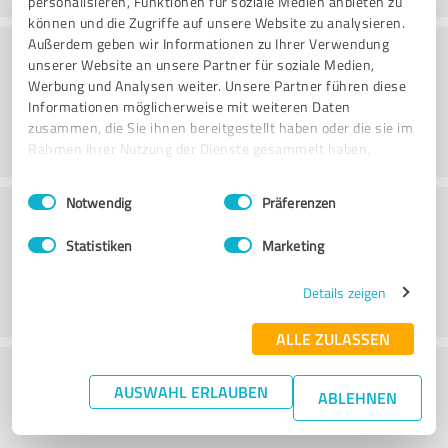
personalisieren, Funktionen für soziale Medien anbieten zu
können und die Zugriffe auf unsere Website zu analysieren.
Konsultatsioon
Außerdem geben wir Informationen zu Ihrer Verwendung
unserer Website an unsere Partner für soziale Medien,
Werbung und Analysen weiter. Unsere Partner führen diese
Informationen möglicherweise mit weiteren Daten
zusammen, die Sie ihnen bereitgestellt haben oder die sie im
Rahmen Ihrer Nutzung der Dienste gesammelt haben.
Einwilligungsauswahl
Impressum
|
Datenschutzbestimmungen
Notwendig
Präferenzen
Klienditeenindus
Statistiken
Marketing
Details zeigen
ALLE ZULASSEN
What do you think of the price to
AUSWAHL ERLAUBEN
ABLEHNEN
performance ratio?