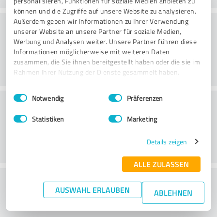
personalisieren, Funktionen für soziale Medien anbieten zu
können und die Zugriffe auf unsere Website zu analysieren.
Kvaliteet
Außerdem geben wir Informationen zu Ihrer Verwendung
unserer Website an unsere Partner für soziale Medien,
Werbung und Analysen weiter. Unsere Partner führen diese
Informationen möglicherweise mit weiteren Daten
zusammen, die Sie ihnen bereitgestellt haben oder die sie im
Rahmen Ihrer Nutzung der Dienste gesammelt haben.
Einwilligungsauswahl
Impressum
|
Datenschutzbestimmungen
Notwendig
Präferenzen
Klienditeenindus
Statistiken
Marketing
Details zeigen
ALLE ZULASSEN
What do you think of the price to
AUSWAHL ERLAUBEN
ABLEHNEN
performance ratio?