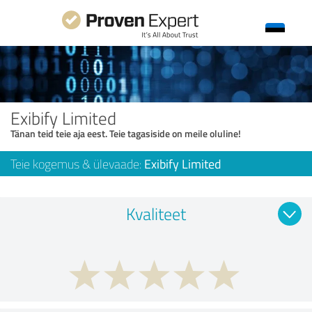
Exibify Limited
Tänan teid teie aja eest. Teie tagasiside on meile oluline!
Teie kogemus & ülevaade:
Exibify Limited
Kvaliteet