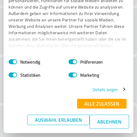
personalisieren, Funktionen für soziale Medien anbieten zu
können und die Zugriffe auf unsere Website zu analysieren.
Konsultatsioon
Außerdem geben wir Informationen zu Ihrer Verwendung
unserer Website an unsere Partner für soziale Medien,
Werbung und Analysen weiter. Unsere Partner führen diese
Informationen möglicherweise mit weiteren Daten
zusammen, die Sie ihnen bereitgestellt haben oder die sie im
Rahmen Ihrer Nutzung der Dienste gesammelt haben.
Einwilligungsauswahl
Impressum
|
Datenschutzbestimmungen
Notwendig
Präferenzen
Klienditeenindus
Statistiken
Marketing
Details zeigen
ALLE ZULASSEN
What do you think of the price to
AUSWAHL ERLAUBEN
ABLEHNEN
performance ratio?