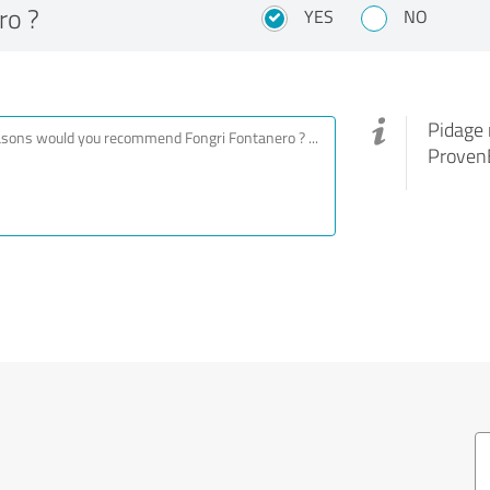
ro ?
YES
NO
Pidage 
ProvenE