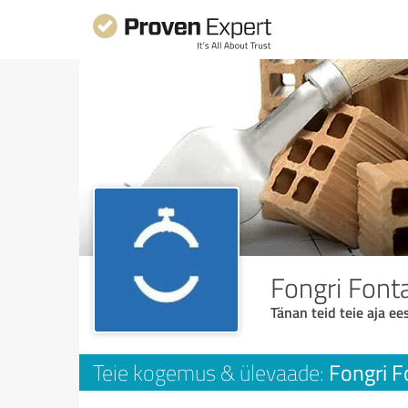
Fongri Font
Tänan teid teie aja ees
Fongri F
Teie kogemus & ülevaade: