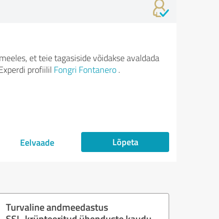
meeles, et teie tagasiside võidakse avaldada
xperdi profiilil
Fongri Fontanero
.
Lõpeta
Eelvaade
Turvaline andmeedastus
SSL-krüpteeritud ühenduste kaudu.