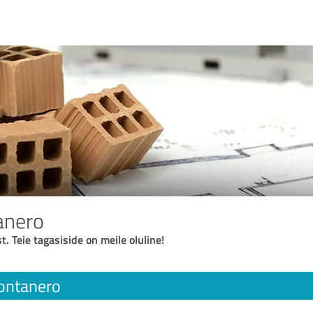
anero
t. Teie tagasiside on meile oluline!
ontanero