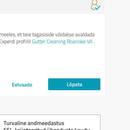
meeles, et teie tagasiside võidakse avaldada
xperdi profiilil
Gutter Cleaning Roanoke VA
.
Lõpeta
Eelvaade
Turvaline andmeedastus
SSL-krüpteeritud ühenduste kaudu.