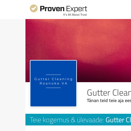
Gutter Clea
Tänan teid teie aja ees
Gutter C
Teie kogemus & ülevaade: