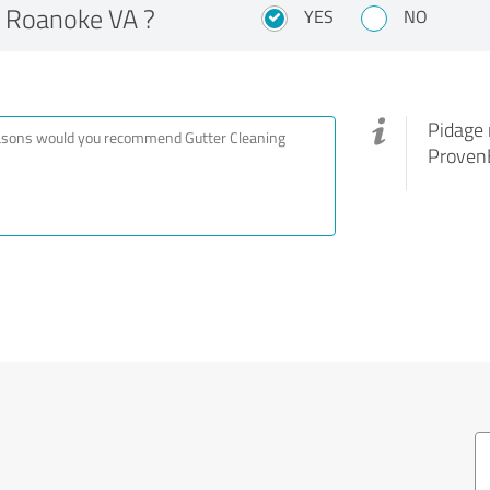
g Roanoke VA ?
YES
NO
Pidage 
ProvenE