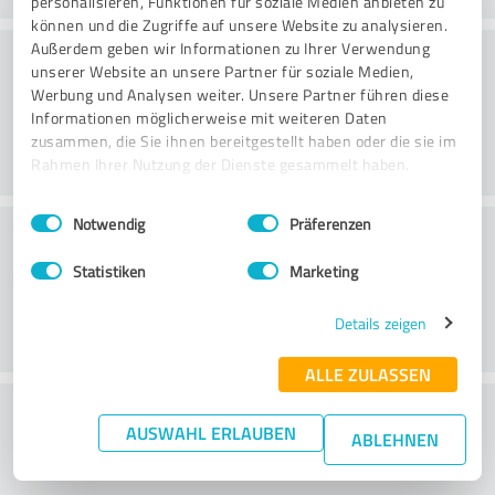
personalisieren, Funktionen für soziale Medien anbieten zu
können und die Zugriffe auf unsere Website zu analysieren.
Veebileht
Außerdem geben wir Informationen zu Ihrer Verwendung
unserer Website an unsere Partner für soziale Medien,
Werbung und Analysen weiter. Unsere Partner führen diese
Informationen möglicherweise mit weiteren Daten
zusammen, die Sie ihnen bereitgestellt haben oder die sie im
Rahmen Ihrer Nutzung der Dienste gesammelt haben.
Einwilligungsauswahl
Impressum
|
Datenschutzbestimmungen
Notwendig
Präferenzen
Klienditeenindus
Statistiken
Marketing
Details zeigen
ALLE ZULASSEN
What do you think of the price to
AUSWAHL ERLAUBEN
ABLEHNEN
performance ratio?