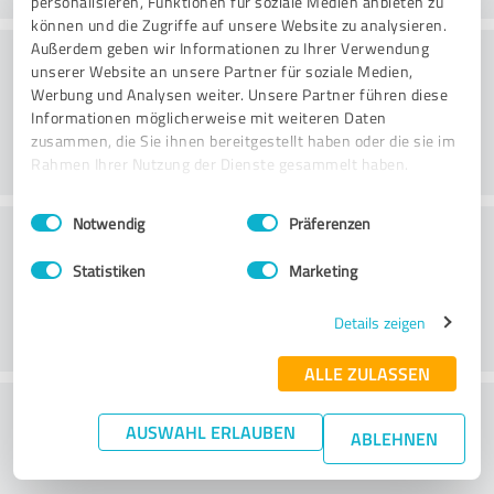
personalisieren, Funktionen für soziale Medien anbieten zu
können und die Zugriffe auf unsere Website zu analysieren.
Konsultatsioon
Außerdem geben wir Informationen zu Ihrer Verwendung
unserer Website an unsere Partner für soziale Medien,
Werbung und Analysen weiter. Unsere Partner führen diese
Informationen möglicherweise mit weiteren Daten
zusammen, die Sie ihnen bereitgestellt haben oder die sie im
Rahmen Ihrer Nutzung der Dienste gesammelt haben.
Einwilligungsauswahl
Impressum
|
Datenschutzbestimmungen
Notwendig
Präferenzen
Klienditeenindus
Statistiken
Marketing
Details zeigen
ALLE ZULASSEN
What do you think of the cost to benefit
AUSWAHL ERLAUBEN
ABLEHNEN
ratio?