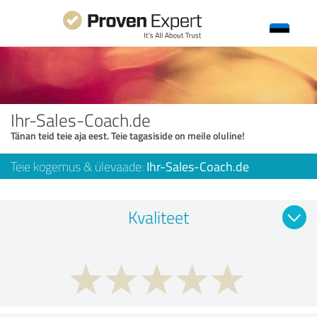
Ihr-Sales-Coach.de
Tänan teid teie aja eest. Teie tagasiside on meile oluline!
Teie kogemus & ülevaade:
Ihr-Sales-Coach.de
Kvaliteet