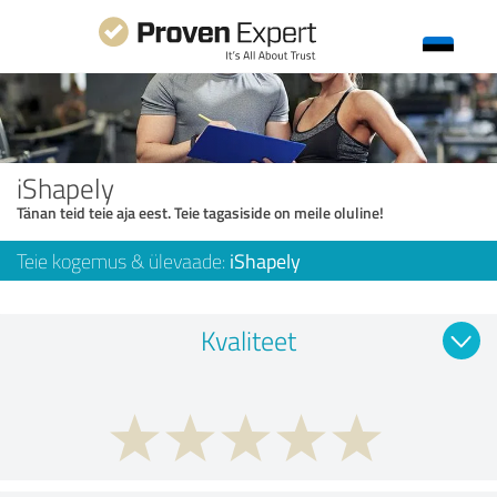
iShapely
Tänan teid teie aja eest. Teie tagasiside on meile oluline!
Teie kogemus & ülevaade:
iShapely
Kvaliteet