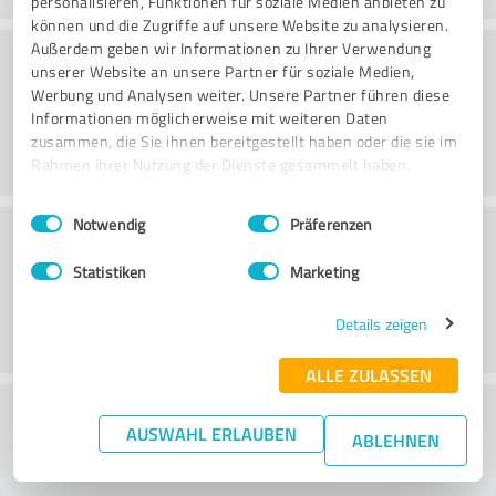
personalisieren, Funktionen für soziale Medien anbieten zu
können und die Zugriffe auf unsere Website zu analysieren.
Konsultatsioon
Außerdem geben wir Informationen zu Ihrer Verwendung
unserer Website an unsere Partner für soziale Medien,
Werbung und Analysen weiter. Unsere Partner führen diese
Informationen möglicherweise mit weiteren Daten
zusammen, die Sie ihnen bereitgestellt haben oder die sie im
Rahmen Ihrer Nutzung der Dienste gesammelt haben.
Einwilligungsauswahl
Impressum
|
Datenschutzbestimmungen
Notwendig
Präferenzen
Klienditeenindus
Statistiken
Marketing
Details zeigen
ALLE ZULASSEN
What do you think of the price to
AUSWAHL ERLAUBEN
ABLEHNEN
performance ratio?