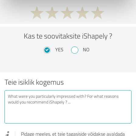
Kas te soovitaksite iShapely ?
YES
NO
Teie isiklik kogemus
Pidage meeles, et teie tagasiside võidakse avaldada