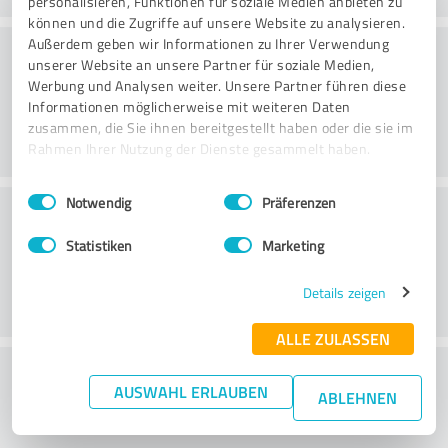
personalisieren, Funktionen für soziale Medien anbieten zu
können und die Zugriffe auf unsere Website zu analysieren.
Konsultatsioon
Außerdem geben wir Informationen zu Ihrer Verwendung
unserer Website an unsere Partner für soziale Medien,
Werbung und Analysen weiter. Unsere Partner führen diese
Informationen möglicherweise mit weiteren Daten
zusammen, die Sie ihnen bereitgestellt haben oder die sie im
Rahmen Ihrer Nutzung der Dienste gesammelt haben.
Einwilligungsauswahl
Impressum
|
Datenschutzbestimmungen
Notwendig
Präferenzen
Klienditeenindus
Statistiken
Marketing
Details zeigen
ALLE ZULASSEN
What do you think of the price to
AUSWAHL ERLAUBEN
ABLEHNEN
performance ratio?