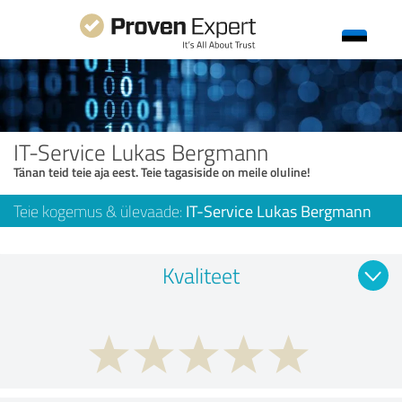
IT-Service Lukas Bergmann
Tänan teid teie aja eest. Teie tagasiside on meile oluline!
Teie kogemus & ülevaade:
IT-Service Lukas Bergmann
Kvaliteet