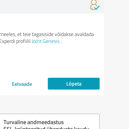
meeles, et teie tagasiside võidakse avaldada
xperdi profiilil
Joint Genesis
.
Lõpeta
Eelvaade
Turvaline andmeedastus
SSL-krüpteeritud ühenduste kaudu.