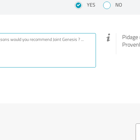
YES
NO
Pidage 
ProvenE