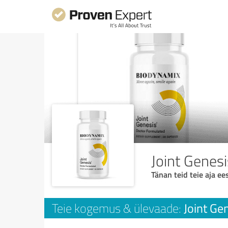
Joint Genesi
Tänan teid teie aja ees
Joint Ge
Teie kogemus & ülevaade: