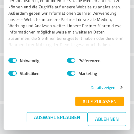
personalisieren, Funktionen für soziale Medien anbieten zu
können und die Zugriffe auf unsere Website zu analysieren.
Kvaliteet
Außerdem geben wir Informationen zu Ihrer Verwendung
unserer Website an unsere Partner für soziale Medien,
Werbung und Analysen weiter. Unsere Partner führen diese
Informationen möglicherweise mit weiteren Daten
zusammen, die Sie ihnen bereitgestellt haben oder die sie im
Rahmen Ihrer Nutzung der Dienste gesammelt haben.
Einwilligungsauswahl
Impressum
|
Datenschutzbestimmungen
Notwendig
Präferenzen
Klienditeenindus
Statistiken
Marketing
Details zeigen
ALLE ZULASSEN
What do you think of the price to
AUSWAHL ERLAUBEN
ABLEHNEN
performance ratio?