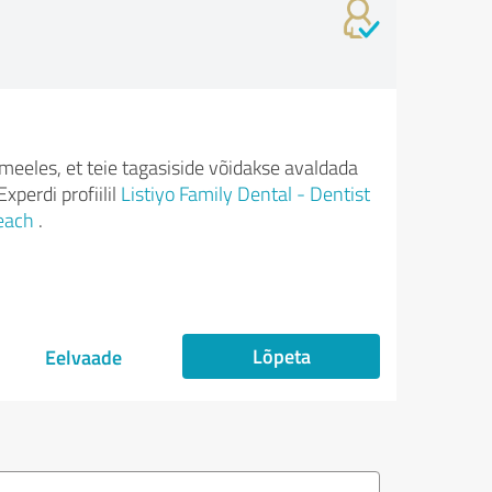
meeles, et teie tagasiside võidakse avaldada
xperdi profiilil
Listiyo Family Dental - Dentist
each
.
Lõpeta
Eelvaade