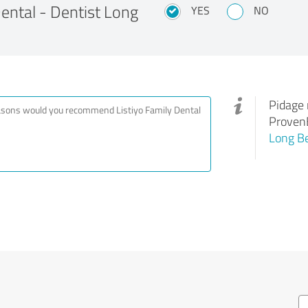
Dental - Dentist Long
YES
NO
Pidage 
ProvenE
Long B