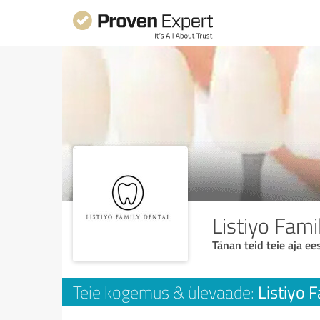
Listiyo Fami
Tänan teid teie aja ees
Listiyo 
Teie kogemus & ülevaade: