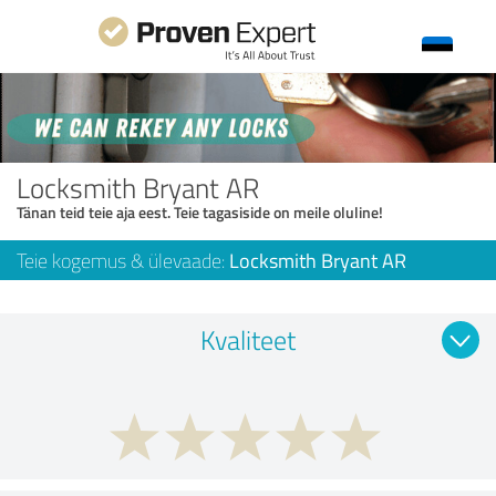
Locksmith Bryant AR
Tänan teid teie aja eest. Teie tagasiside on meile oluline!
Teie kogemus & ülevaade:
Locksmith Bryant AR
Kvaliteet