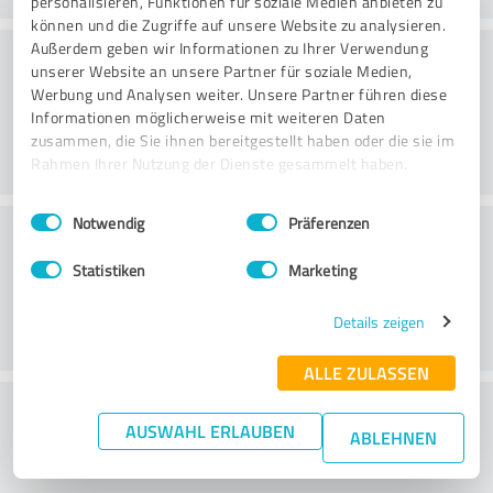
personalisieren, Funktionen für soziale Medien anbieten zu
können und die Zugriffe auf unsere Website zu analysieren.
Konsultatsioon
Außerdem geben wir Informationen zu Ihrer Verwendung
unserer Website an unsere Partner für soziale Medien,
Werbung und Analysen weiter. Unsere Partner führen diese
Informationen möglicherweise mit weiteren Daten
zusammen, die Sie ihnen bereitgestellt haben oder die sie im
Rahmen Ihrer Nutzung der Dienste gesammelt haben.
Einwilligungsauswahl
Impressum
|
Datenschutzbestimmungen
Notwendig
Präferenzen
Klienditeenindus
Statistiken
Marketing
Details zeigen
ALLE ZULASSEN
What do you think of the price to
AUSWAHL ERLAUBEN
ABLEHNEN
performance ratio?