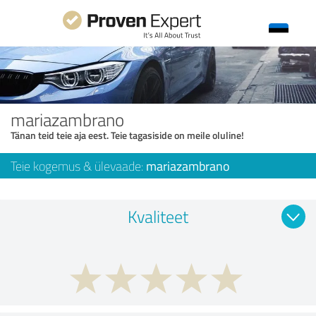
mariazambrano
Tänan teid teie aja eest. Teie tagasiside on meile oluline!
Teie kogemus & ülevaade:
mariazambrano
Kvaliteet