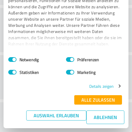
personalisieren, Funktionen für soziale Medien anbieten zu
können und die Zugriffe auf unsere Website zu analysieren.
Töötlemine
Außerdem geben wir Informationen zu Ihrer Verwendung
unserer Website an unsere Partner für soziale Medien,
Werbung und Analysen weiter. Unsere Partner führen diese
Informationen möglicherweise mit weiteren Daten
zusammen, die Sie ihnen bereitgestellt haben oder die sie im
Rahmen Ihrer Nutzung der Dienste gesammelt haben.
Einwilligungsauswahl
Impressum
|
Datenschutzbestimmungen
Notwendig
Präferenzen
Klienditeenindus
Statistiken
Marketing
Details zeigen
ALLE ZULASSEN
What do you think of the price to
AUSWAHL ERLAUBEN
ABLEHNEN
performance ratio?