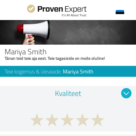
Mariya Smith
Tänan teid teie aja eest. Teie tagasiside on meile oluline!
Teie kogemus & ülevaade:
Mariya Smith
Kvaliteet