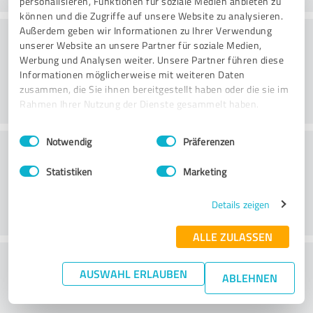
personalisieren, Funktionen für soziale Medien anbieten zu
können und die Zugriffe auf unsere Website zu analysieren.
Konsultatsioon
Außerdem geben wir Informationen zu Ihrer Verwendung
unserer Website an unsere Partner für soziale Medien,
Werbung und Analysen weiter. Unsere Partner führen diese
Informationen möglicherweise mit weiteren Daten
zusammen, die Sie ihnen bereitgestellt haben oder die sie im
Rahmen Ihrer Nutzung der Dienste gesammelt haben.
Einwilligungsauswahl
Impressum
|
Datenschutzbestimmungen
Notwendig
Präferenzen
Klienditeenindus
Statistiken
Marketing
Details zeigen
ALLE ZULASSEN
What do you think of the price to
AUSWAHL ERLAUBEN
ABLEHNEN
performance ratio?