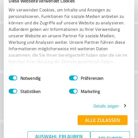
Diese Webseite verwendet Cookies
Wir verwenden Cookies, um Inhalte und Anzeigen zu
personalisieren, Funktionen für soziale Medien anbieten zu
können und die Zugriffe auf unsere Website zu analysieren.
Konsultatsioon
Außerdem geben wir Informationen zu Ihrer Verwendung
unserer Website an unsere Partner für soziale Medien,
Werbung und Analysen weiter. Unsere Partner führen diese
Informationen möglicherweise mit weiteren Daten
zusammen, die Sie ihnen bereitgestellt haben oder die sie im
Rahmen Ihrer Nutzung der Dienste gesammelt haben.
Einwilligungsauswahl
Impressum
|
Datenschutzbestimmungen
Notwendig
Präferenzen
Klienditeenindus
Statistiken
Marketing
Details zeigen
ALLE ZULASSEN
What do you think of the price to
AUSWAHL ERLAUBEN