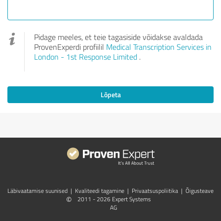
Pidage meeles, et teie tagasiside võidakse avaldada
ProvenExperdi profiilil
Medical Transcription Services in
London - 1st Response Limited
.
Lõpeta
Läbivaatamise suunised
|
Kvaliteedi tagamine
|
Privaatsuspoliitika
|
Õigusteave
©
2011 - 2026 Expert Systems
AG