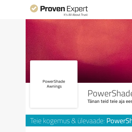
PowerShad
Tänan teid teie aja ees
PowerSh
Teie kogemus & ülevaade: