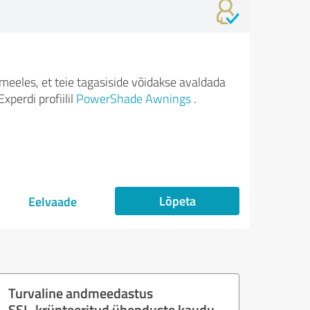
meeles, et teie tagasiside võidakse avaldada
xperdi profiilil
PowerShade Awnings
.
Lõpeta
Eelvaade
Turvaline andmeedastus
SSL-krüpteeritud ühenduste kaudu.