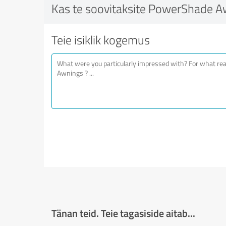
Kas te soovitaksite PowerShade A
Teie isiklik kogemus
Tänan teid. Teie tagasiside aitab...