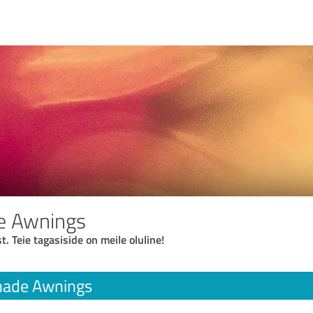
e Awnings
t. Teie tagasiside on meile oluline!
ade Awnings