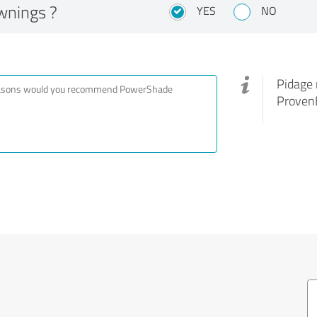
wnings ?
YES
NO
Pidage 
ProvenE