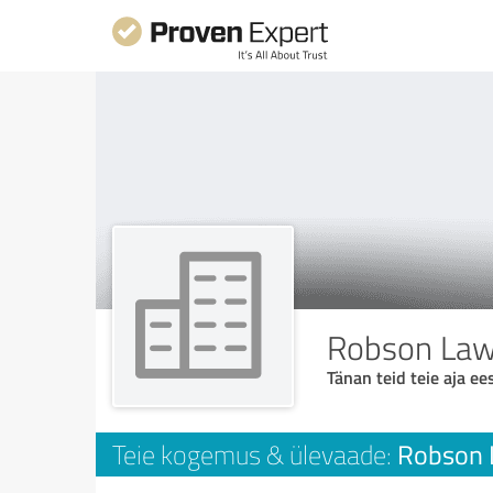
Robson Law 
Tänan teid teie aja ees
Robson 
Teie kogemus & ülevaade: