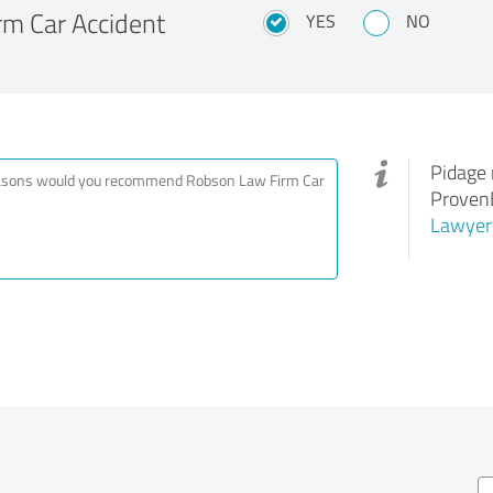
rm Car Accident
YES
NO
Pidage 
ProvenE
Lawyer