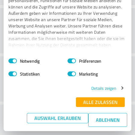
personalisieren, Funktionen für soziale Medien anbieten zu
können und die Zugriffe auf unsere Website zu analysieren.
Konsultatsioon
Außerdem geben wir Informationen zu Ihrer Verwendung
unserer Website an unsere Partner für soziale Medien,
Werbung und Analysen weiter. Unsere Partner führen diese
Informationen möglicherweise mit weiteren Daten
zusammen, die Sie ihnen bereitgestellt haben oder die sie im
Rahmen Ihrer Nutzung der Dienste gesammelt haben.
Einwilligungsauswahl
Impressum
|
Datenschutzbestimmungen
Notwendig
Präferenzen
Klienditeenindus
Statistiken
Marketing
Details zeigen
ALLE ZULASSEN
What do you think of the price to
AUSWAHL ERLAUBEN
ABLEHNEN
performance ratio?