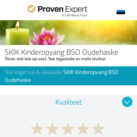
SKIK Kinderopvang BSO Oudehaske
Tänan teid teie aja eest. Teie tagasiside on meile oluline!
Teie kogemus & ülevaade:
SKIK Kinderopvang BSO
Oudehaske
Kvaliteet