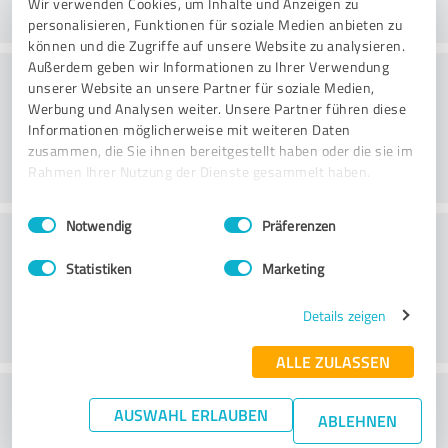
Wir verwenden Cookies, um Inhalte und Anzeigen zu
personalisieren, Funktionen für soziale Medien anbieten zu
können und die Zugriffe auf unsere Website zu analysieren.
Außerdem geben wir Informationen zu Ihrer Verwendung
Väärtus
unserer Website an unsere Partner für soziale Medien,
Werbung und Analysen weiter. Unsere Partner führen diese
Informationen möglicherweise mit weiteren Daten
zusammen, die Sie ihnen bereitgestellt haben oder die sie im
Rahmen Ihrer Nutzung der Dienste gesammelt haben.
Einwilligungsauswahl
Impressum
|
Datenschutzbestimmungen
Notwendig
Präferenzen
Klienditeenindus
Statistiken
Marketing
Details zeigen
ALLE ZULASSEN
What do you think of the price to
AUSWAHL ERLAUBEN
ABLEHNEN
performance ratio?