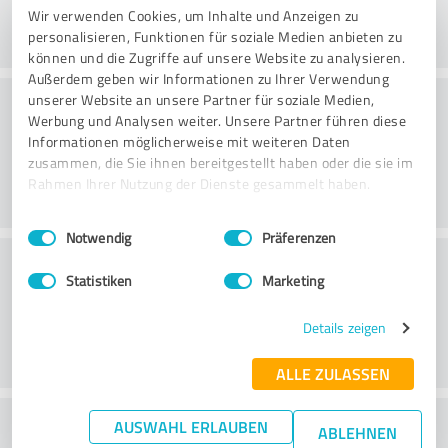
Wir verwenden Cookies, um Inhalte und Anzeigen zu
personalisieren, Funktionen für soziale Medien anbieten zu
können und die Zugriffe auf unsere Website zu analysieren.
Außerdem geben wir Informationen zu Ihrer Verwendung
Konsultatsioon
unserer Website an unsere Partner für soziale Medien,
Werbung und Analysen weiter. Unsere Partner führen diese
Informationen möglicherweise mit weiteren Daten
zusammen, die Sie ihnen bereitgestellt haben oder die sie im
Rahmen Ihrer Nutzung der Dienste gesammelt haben.
Einwilligungsauswahl
Impressum
|
Datenschutzbestimmungen
Notwendig
Präferenzen
Klienditeenindus
Statistiken
Marketing
Details zeigen
ALLE ZULASSEN
What do you think of the price to
AUSWAHL ERLAUBEN
ABLEHNEN