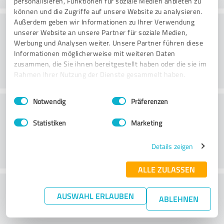
personalisieren, Funktionen für soziale Medien anbieten zu
können und die Zugriffe auf unsere Website zu analysieren.
Konsultatsioon
Außerdem geben wir Informationen zu Ihrer Verwendung
unserer Website an unsere Partner für soziale Medien,
Werbung und Analysen weiter. Unsere Partner führen diese
Informationen möglicherweise mit weiteren Daten
zusammen, die Sie ihnen bereitgestellt haben oder die sie im
Rahmen Ihrer Nutzung der Dienste gesammelt haben.
Einwilligungsauswahl
Impressum
|
Datenschutzbestimmungen
Notwendig
Präferenzen
Klienditeenindus
Statistiken
Marketing
Details zeigen
ALLE ZULASSEN
What do you think of the price to
AUSWAHL ERLAUBEN
ABLEHNEN
performance ratio?