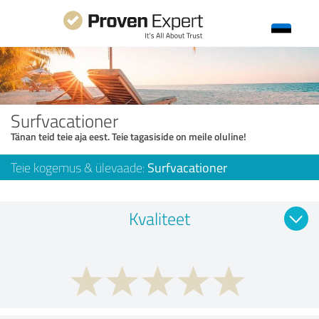
Surfvacationer
Tänan teid teie aja eest. Teie tagasiside on meile oluline!
Teie kogemus & ülevaade:
Surfvacationer
Kvaliteet